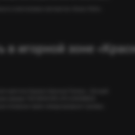
ьно в зале игровых автоматов «Бонус Slots».
ь в игорной зоне «Крас
я карточка Курорта Красная Поляна. «Лучший
рсии премии THE MOSCOW LIFE & BUSINESS
ые покерные серии, международные турниры,