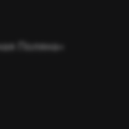
ная Поляна»