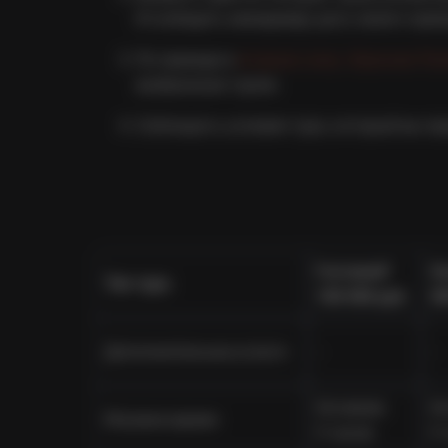
И сообщить менеджеру дату своего прие
По приезде в
игорную зону «Красная По
выбранным туром.
Соблюдать условия тура, который вы пр
Гостевой*
Зо
Тип тура
100 000 руб.
30
Дополнительные услуги
-
-
Не менее
Не
Игровое время
5 часов
5 