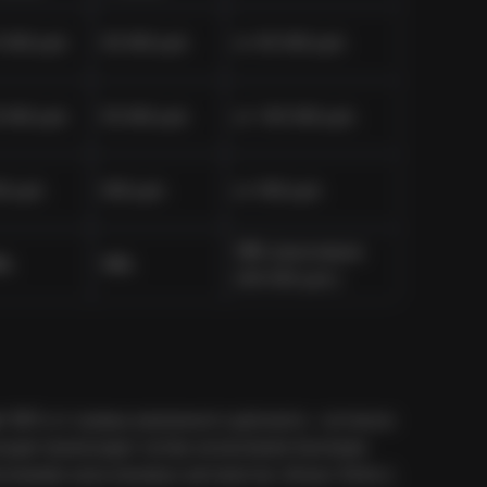
 000 руб.
30 000 руб.
от 85 000 руб.
 000 руб.
55 000 руб.
от 185 000 руб.
0 руб.
500 руб.
от 900 руб.
10%
(максимум
0%
10%
200 000 руб.)
т 10 %
от суммы внесенного депозита - согласно
сация происходит путем начисления баллами
чением зала игровых автоматов «Бонус Slots»).