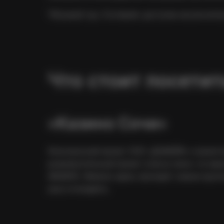
*Игровой тур «Гостевой» доступен исключител
Что стоит посетит
«‎Казино Сочи»‎
Флагманский проект ООО «ДОМЕЙН» и визитна
развлекательный проект класса люкс» по ве
AWARDS. Именно здесь проходят самые крупн
шоу и концерты.