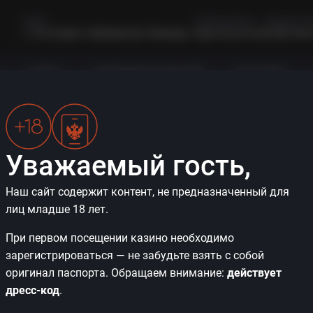
Адрес
Режим работы
Звонки по 
с. Эстосадок, Набережная Лаванда, 1
Круглосуточно
8 800 444
СПОРТ
КАЛЕНДАРЬ СОБЫТИЙ
РЕСТОРАН
 В ИГОРНУЮ ЗОНУ
Уважаемый гость,
Наш сайт содержит контент, не предназначенный для
лиц младше 18 лет.
При первом посещении казино необходимо
Возвращаем 10 %! Выбирай
зарегистрироваться — не забудьте взять с собой
отличные бонусы. Все пр
оригинал паспорта. Обращаем внимание:
действует
впечатления.
дресс-код
.