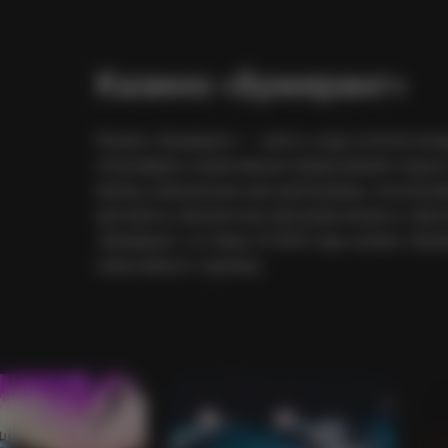
Казино «Бумеранг»
Казино «Бумеранг» — место, куда хочется во
атмосфера и креативные предложения отдыха
месяц, уникальные шоу-программы, эксклюзи
автоматы, бесплатное обучение играм в «Шко
«Бумеранг» и 3 бара. В 2024 году казино «Бу
событийного туризма.