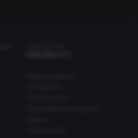
а 18+.
Звонки по России
8 862 555 0 777
Правовая информация
Клуб лояльности
Ответственная игра
Правила приёма ставок и выплаты
Вакансии
Для поставщиков