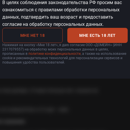
В целях соблюдения законодательства РФ просим вас
 карты других игроков и не сможете обмениваться с ними
ознакомиться с правилами обработки персональных
усском покере все наоборот: обмен информацией допусти
данных, подтвердить ваш возраст и предоставить
согласие на обработку персональных данных.
ацию «две пары» в открытом русском покере выплата прои
покере аналогичная выплата оплачивается выше – 2:1.
МНЕ НЕТ 18
МНЕ ЕСТЬ 18 ЛЕТ
Нажимая на кнопку «Мне 18 лет», я даю согласие ООО «ДОМЕЙН» (ИНН
2317079557) на обработку моих персональных данных в целях,
прописанных в
политике конфиденциальности
, а также на использование
cookie и рекомендательных технологий для персонализации сервисов и
повышения удобства пользователей.
 слов дилера «Ставок больше нет» игроки не
на каждый бокс и 5 карт - себе.
ет решение: