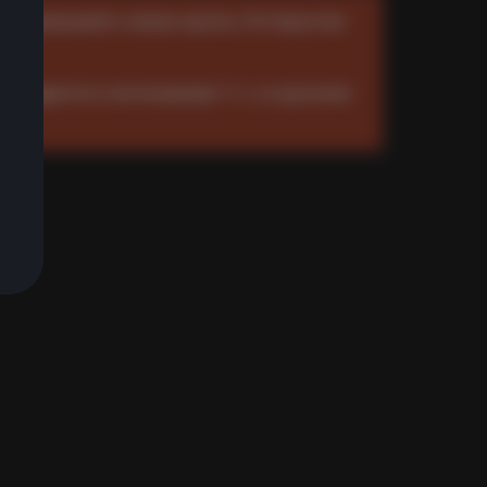
 информацией о своих картах. В открытом
м.
зводится в соотношении 1:1, а в русском