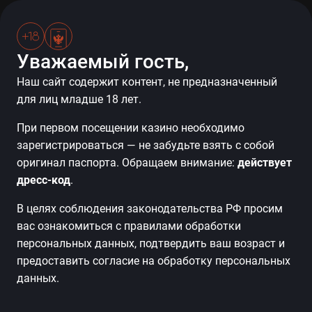
Уважаемый гость,
Наш сайт содержит контент, не предназначенный
для лиц младше 18 лет.
Ресторан «Бумеранг» благодарит вас
При первом посещении казино необходимо
за посещение!
зарегистрироваться — не забудьте взять с собой
оригинал паспорта. Обращаем внимание:
действует
Будем вам признательны, если вы поделитесь
дресс-код
.
впечатлениями и напишите отзыв. Оцените,
В целях соблюдения законодательства РФ просим
пожалуйста, по шкале от 0 до 10, где 0 — ни за что
вас ознакомиться с правилами обработки
не порекомендую, а 10 — расскажу всем о вашем
персональных данных, подтвердить ваш возраст и
замечательном заведении.
предоставить согласие на обработку персональных
Ждём вас снова!
данных.