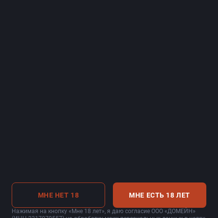
Клуб лояльности
Ответственная игра
Правила приёма ставок и выплаты
Вакансии
Для поставщиков
Электронная почта:
info@casinosochi.ru
Адрес:
с. Эстосадок, Набережная Лаванда, 1
Круглосуточно
МНЕ НЕТ 18
МНЕ ЕСТЬ 18 ЛЕТ
©
2026
Игорная зона «Красная Поляна», ООО «ДОМЕЙН» ИНН:
2317079557 ОГРН: 1152367006000
Нажимая на кнопку «Мне 18 лет», я даю согласие ООО «ДОМЕЙН»