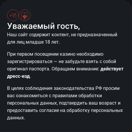
Уважаемый гость,
РОЗЫГРЫШ
Наш сайт содержит контент, не предназначенный
для лиц младше 18 лет.
При первом посещении казино необходимо
зарегистрироваться — не забудьте взять с собой
оригинал паспорта. Обращаем внимание:
действует
дресс-код
.
В целях соблюдения законодательства РФ просим
вас ознакомиться с правилами обработки
персональных данных, подтвердить ваш возраст и
предоставить согласие на обработку персональных
данных.