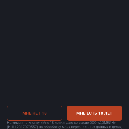
Клуб лояльности
Ответственная игра
Правила приёма ставок и выплаты
Вакансии
Для поставщиков
Электронная почта:
info@casinosochi.ru
Адрес:
с. Эстосадок, Набережная Лаванда, 1
Круглосуточно
МНЕ НЕТ 18
МНЕ ЕСТЬ 18 ЛЕТ
©
2026
Игорная зона «Красная Поляна», ООО «ДОМЕЙН» ИНН:
2317079557 ОГРН: 1152367006000
Нажимая на кнопку «Мне 18 лет», я даю согласие ООО «ДОМЕЙН»
(ИНН 2317079557) на обработку моих персональных данных в целях,