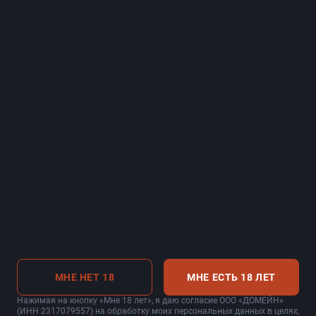
Клуб лояльности
Ответственная игра
Правила приёма ставок и выплаты
Вакансии
Для поставщиков
Электронная почта:
info@casinosochi.ru
Адрес:
с. Эстосадок, Набережная Лаванда, 1
Круглосуточно
МНЕ НЕТ 18
МНЕ ЕСТЬ 18 ЛЕТ
©
2026
Игорная зона «Красная Поляна», ООО «ДОМЕЙН» ИНН:
2317079557 ОГРН: 1152367006000
Нажимая на кнопку «Мне 18 лет», я даю согласие ООО «ДОМЕЙН»
(ИНН 2317079557) на обработку моих персональных данных в целях,