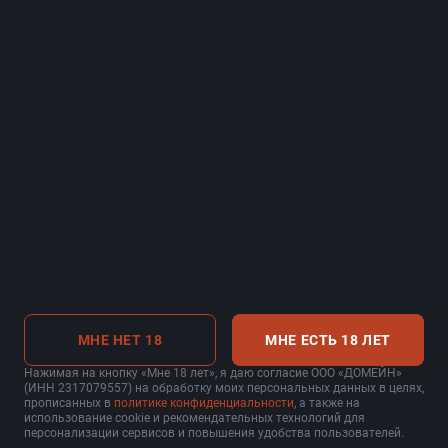
Ответственная игра
Правила приёма ставок и выплаты
Вакансии
Для поставщиков
Электронная почта:
info@casinosochi.ru
Адрес:
с. Эстосадок, Набережная Лаванда, 1
Круглосуточно
МНЕ НЕТ 18
МНЕ ЕСТЬ 18 ЛЕТ
©
2026
Игорная зона «Красная Поляна», ООО «ДОМЕЙН» ИНН:
2317079557 ОГРН: 1152367006000
Нажимая на кнопку «Мне 18 лет», я даю согласие ООО «ДОМЕЙН»
(ИНН 2317079557) на обработку моих персональных данных в целях,
прописанных в
политике конфиденциальности
, а также на
использование cookie и рекомендательных технологий для
персонализации сервисов и повышения удобства пользователей.