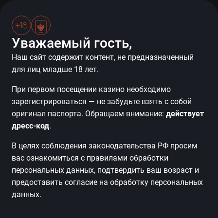
Уважаемый гость,
Наш сайт содержит контент, не предназначенный
Выиграйте 10 000 баллов на
для лиц младше 18 лет.
игру или фирменный мерч!
При первом посещении казино необходимо
зарегистрироваться — не забудьте взять с собой
Креативная рулетка для принятия решений «Бумеранг
оригинал паспорта. Обращаем внимание:
действует
отвечает» подводит итоги акции и уже готова вручить
дресс-код
.
крутые подарки. Дело за малым - принять участие в
простом конкурсе.
В целях соблюдения законодательства РФ просим
вас ознакомиться с правилами обработки
Что нужно сделать?
персональных данных, подтвердить ваш возраст и
Если вы участвовали в акции «Бумеранг
предоставить согласие на обработку персональных
отвечает», пожалуйста, проверьте свою почту.
данных.
Мы выслали вам персональный сертификат и
короткое видео с ответом на ваш вопрос.