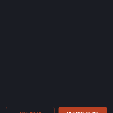
Правовая информация
Клуб лояльности
Ответственная игра
Правила приёма ставок и выплаты
Вакансии
Для поставщиков
Электронная почта:
info@casinosochi.ru
Адрес:
с. Эстосадок, Набережная Лаванда, 1
Круглосуточно