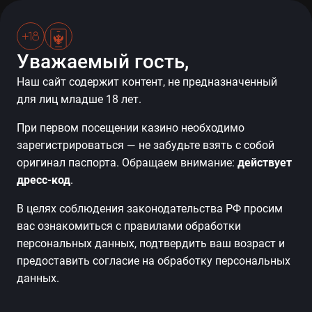
Уважаемый гость,
Наш сайт содержит контент, не предназначенный
для лиц младше 18 лет.
ОБНОВЛЕННЫЕ
ЗАВТРАКИ В РЕСТОРАНЕ
При первом посещении казино необходимо
зарегистрироваться — не забудьте взять с собой
«БУМЕРАНГ»
оригинал паспорта. Обращаем внимание:
действует
дресс-код
.
03.07.2024
СТАТЬЯ
В целях соблюдения законодательства РФ просим
вас ознакомиться с правилами обработки
персональных данных, подтвердить ваш возраст и
Правильное начало дня – это сытный, эстетичный и
предоставить согласие на обработку персональных
вкусный завтрак.
данных.