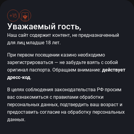
Уважаемый гость,
Наш сайт содержит контент, не предназначенный
для лиц младше 18 лет.
НОВИНКИ В МЕНЮ В
РЕСТОРАНЕ «БУМЕРАНГ»
При первом посещении казино необходимо
зарегистрироваться — не забудьте взять с собой
оригинал паспорта. Обращаем внимание:
действует
18.11.2024
СТАТЬЯ
дресс-код
.
В целях соблюдения законодательства РФ просим
Где вкусно поесть на Роза Хутор? Конечно, в
вас ознакомиться с правилами обработки
«Бумеранге»! Это не просто позиции меню – это самая
персональных данных, подтвердить ваш возраст и
настоящая симфония вкуса.
предоставить согласие на обработку персональных
данных.