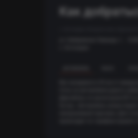
Как добрать
с. Эстосадок, Игорная зона «Красная
ул. Набережная Лаванда, 1,
8 80
с. Эстосадок
АВТОМОБИЛЬ
ТАКСИ
ПОЕ
Мы находимся в 45 км от междун
Сочи, на автомобиле дорога займ
Двигайтесь по магистрали Е97 в 
Хутор». Автомобиль можно будет
неохраняемой парковке. Для гос
происходит по тарифам курорта «