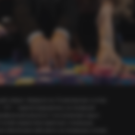
ций собрал «Фриролл на 10 миллионов» в этом
– 971 – зарегистрировалось на покерный
иумфальный результат стал возможен еще и
гостей совместили приятное с полезным:
ки обеспечили себе место за покерным столом.