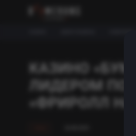
КАЗИНО
ДЖЕНТЛЬМЕНЫ
НОВИЧКАМ
КАЗИНО «БУМ
ЛИДЕРОМ ПО 
«ФРИРОЛЛ НА
26.08.2025
СТАТЬЯ