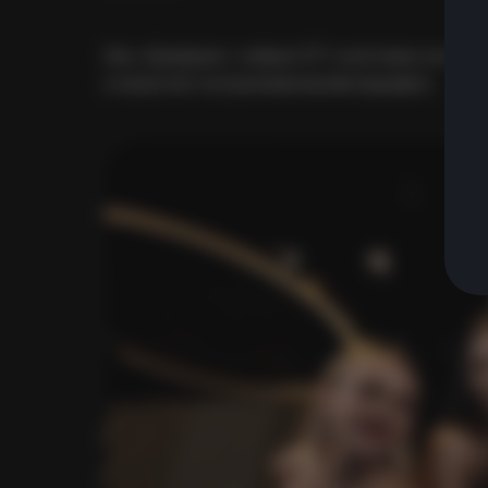
Как «Бумеранг» собрал 971 участника на пок
и запустил гастрономический марафон.