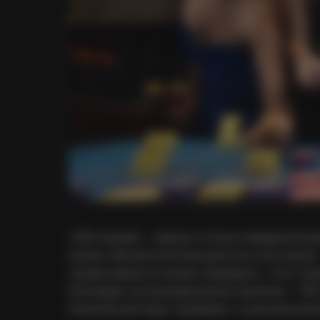
1250 человек – именно столько предрегистра
сезоне. Абсолютное большинство участников 
турнир именно в казино «Бумеранг». Этот тр
благодаря гастрономической стратегии – 780 
посетили ресторан «Бумеранг» и автоматичес