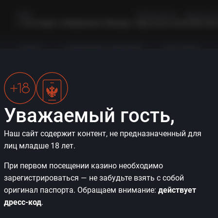
Адрес
Режим работы
Звонки по 
с. Эстосадок, Набережная Лаванда, 1
Круглосуточно
8 800 444
СПОРТ
КАЛЕНДАРЬ СОБЫТИЙ
РЕСТОРАН
ЕРАНГ» СТАЛО А
Уважаемый гость,
ПРЕДРЕГИСТРАЦИ
Наш сайт содержит контент, не предназначенный для
лиц младше 18 лет.
 10 МИЛЛИОНОВ»
При первом посещении казино необходимо
зарегистрироваться — не забудьте взять с собой
оригинал паспорта. Обращаем внимание:
действует
дресс-код
.